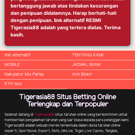
bertanggung jawab atas tindakan kecurangan
dan penipuan didalamnya. Harap berhati-hati
dengan penipuan. link alternatif RESMI
Tigerasia88 adalah yang tertera diatas. Terima
kasih.
link-alternatif
TENTANG KAMI
MOBILE
JADWAL BANK
Kalkulator Mix Parlay
Anti Blokir
RTP-Slot
Tigerasia88 Situs Betting Online
Terlengkap dan Terpopuler
Selamat datang di
Tigerasia88
situs taruhan online yang berkomitmen untuk
memberikan pengalaman taruhan yang luar biasa kepada para pelanggan kami.
Tigerasia88 adalah sebuah merek terkemuka dalam dunia taruhan online
seperti, Sportbook, Esport, Slots, IdnLive, Togel, Live Casino, Tangkas,