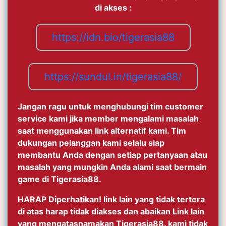
di akses :
https://idn.bio/tigerasia88
https://sundul.in/tigerasia88/
Jangan ragu untuk menghubungi tim customer
service kami jika member mengalami masalah
saat menggunakan link alternatif kami. Tim
dukungan pelanggan kami selalu siap
membantu Anda dengan setiap pertanyaan atau
masalah yang mungkin Anda alami saat bermain
game di Tigerasia88.
HARAP Diperhatikan! link lain yang tidak tertera
di atas harap tidak diakses dan abaikan Link lain
yang mengatasnamakan Tigerasia88. kami tidak